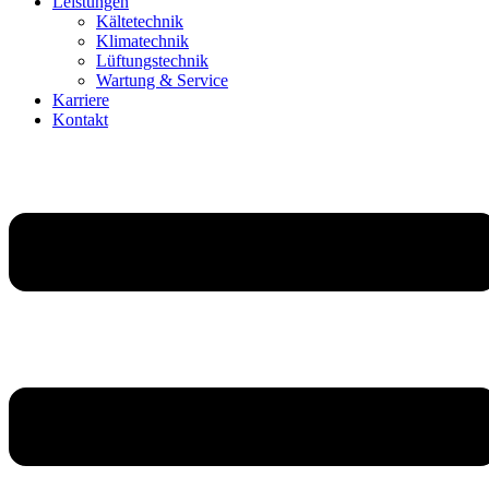
Leistungen
Kältetechnik
Klimatechnik
Lüftungstechnik
Wartung & Service
Karriere
Kontakt